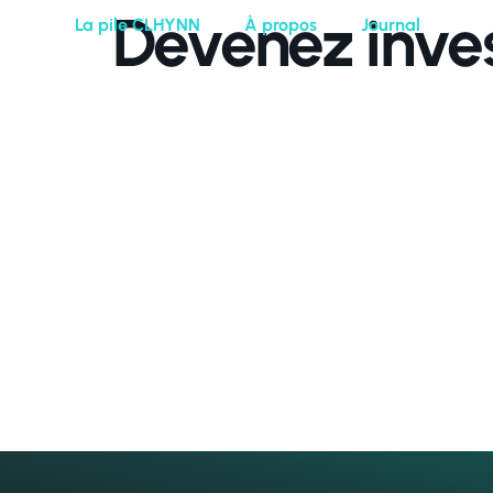
Devenez inves
La pile CLHYNN
À propos
Journal