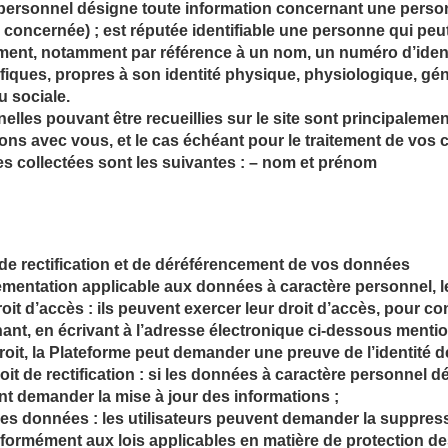
personnel désigne toute information concernant une person
 concernée) ; est réputée identifiable une personne qui peut 
ment, notamment par référence à un nom, un numéro d’ident
fiques, propres à son identité physique, physiologique, gé
u sociale.
lles pouvant être recueillies sur le site sont principalement 
tions avec vous, et le cas échéant pour le traitement de vo
 collectées sont les suivantes : – nom et prénom
, de rectification et de déréférencement de vos données
lementation applicable aux données à caractère personnel, le
droit d’accès : ils peuvent exercer leur droit d’accès, pour c
ant, en écrivant à l’adresse électronique ci-dessous menti
oit, la Plateforme peut demander une preuve de l’identité de 
 droit de rectification : si les données à caractère personnel 
nt demander la mise à jour des informations ;
des données : les utilisateurs peuvent demander la suppres
formément aux lois applicables en matière de protection d