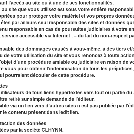
t l’accès au site ou à une de ses fonctionnalités.
au site que vous utilisez est sous votre entière responsabi
opriées pour protéger votre matériel et vos propres donné
s êtes par ailleurs seul responsable des sites et données q
tenu responsable en cas de poursuites judiciaires à votre enc
t service accessible via Internet ; – du fait du non-respect 
ponsable des dommages causés à vous-même, à des tiers et/
 de votre utilisation du site et vous renoncez à toute action 
 l’objet d’une procédure amiable ou judiciaire en raison de votr
re vous pour obtenir l’indemnisation de tous les préjudice
ui pourraient découler de cette procédure.
xtes
tilisateurs de tous liens hypertextes vers tout ou partie du 
 être retiré sur simple demande de l’éditeur.
le via un lien vers d’autres sites n’est pas publiée par l’édi
 le contenu présent dans ledit lien.
rotection des données
tées par la société CLHYNN.