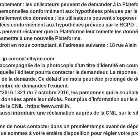
u traitement : les utilisateurs peuvent de demander à la Platef
personnelles conformément aux hypothèses prévues par l
traitement des données : les utilisateurs peuvent s’opposer
aitées conformément aux hypothèses prévues par le RGPD ;
: ils peuvent réclamer que la Plateforme leur remette les donn
nsmettre à une nouvelle Plateforme.
roit en nous contactant, à l’adresse suivante : 18 rue Ala
e : jp.corso@clhynn.com
ccompagnée de la photocopie d’un titre d’identité en cours 
aquelle l’éditeur pourra contacter le demandeur. La réponse
n de la demande. Ce délai d’un mois peut être prolongé de d
nombre de demandes l’exigent.
n°2016-1321 du 7 octobre 2016, les personnes qui le souhaiten
s données après leur décès. Pour plus d’information sur le 
de la CNIL : https://www.cnil.fr/.
aussi introduire une réclamation auprès de la CNIL sur le sit
 de nous contacter dans un premier temps avant de dépo
ous sommes à votre entière disposition pour régler votre pr