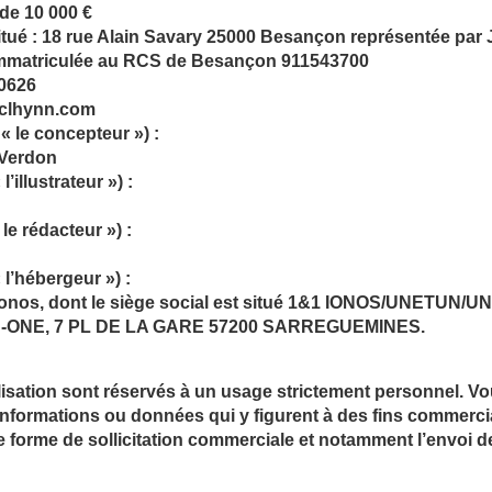
de 10 000 €
 situé : 18 rue Alain Savary 25000 Besançon représentée pa
 immatriculée au RCS de Besançon 911543700
30626
@clhynn.com
« le concepteur ») :
 Verdon
l’illustrateur ») :
le rédacteur ») :
 l’hébergeur ») :
Ionos, dont le siège social est situé 1&1 IONOS/UNETUN/U
ONE, 7 PL DE LA GARE 57200 SARREGUEMINES.
tilisation sont réservés à un usage strictement personnel. 
es informations ou données qui y figurent à des fins commercia
te forme de sollicitation commerciale et notamment l’envoi d