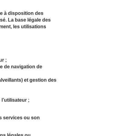
e à disposition des
isé. La base légale des
ment, les utilisations
ur ;
ue de navigation de
veillants) et gestion des
’utilisateur ;
s services ou son
ns légales ou